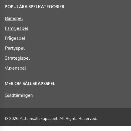
POPULÄRA SPELKATEGORIER
Barnspel
Familjespel
Frågespel
Partyspel
Strategispel
Vuxenspel
MER OM SÄLLSKAPSSPEL
Guldtärningen
© 2026 Alltomsallskapsspel. All Rights Reserved.