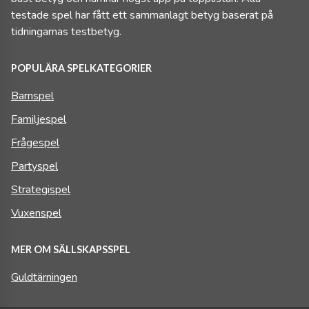
testade spel har fått ett sammanlagt betyg baserat på
tidningarnas testbetyg.
POPULÄRA SPELKATEGORIER
Barnspel
Familjespel
Frågespel
Partyspel
Strategispel
Vuxenspel
MER OM SÄLLSKAPSSPEL
Guldtärningen