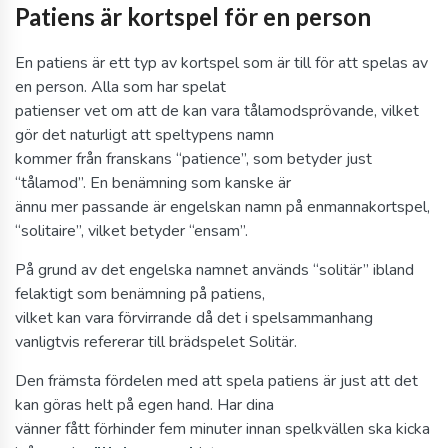
Patiens är kortspel för en person
En patiens är ett typ av kortspel som är till för att spelas av
en person. Alla som har spelat
patienser vet om att de kan vara tålamodsprövande, vilket
gör det naturligt att speltypens namn
kommer från franskans “patience”, som betyder just
“tålamod”. En benämning som kanske är
ännu mer passande är engelskan namn på enmannakortspel,
“solitaire”, vilket betyder “ensam”.
På grund av det engelska namnet används “solitär” ibland
felaktigt som benämning på patiens,
vilket kan vara förvirrande då det i spelsammanhang
vanligtvis refererar till brädspelet Solitär.
Den främsta fördelen med att spela patiens är just att det
kan göras helt på egen hand. Har dina
vänner fått förhinder fem minuter innan spelkvällen ska kicka