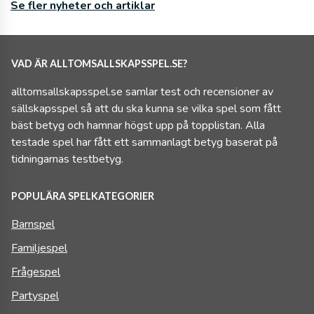
Se fler nyheter och artiklar
VAD ÄR ALLTOMSALLSKAPSSPEL.SE?
alltomsallskapsspel.se samlar test och recensioner av
sällskapsspel så att du ska kunna se vilka spel som fått
bäst betyg och hamnar högst upp på topplistan. Alla
testade spel har fått ett sammanlagt betyg baserat på
tidningarnas testbetyg.
POPULÄRA SPELKATEGORIER
Barnspel
Familjespel
Frågespel
Partyspel