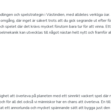
lingen och spelstrategin i Västindien, med alldeles verkliga öar.
 omgång, där inget är säkert trots att du gick segrande ut efter fö
h spelet där det krävs mycket förutom bara tur för att vinna. Ett
elmekanik kan utvecklas till något nästan helt nytt och framför al
ghet att överleva på planeten med ett sinnrikt vackert spel där
ch för all del också vi människor har en chans att överleva. En til
ttat ett annorlunda och mycket spännande sätt att bygga just den