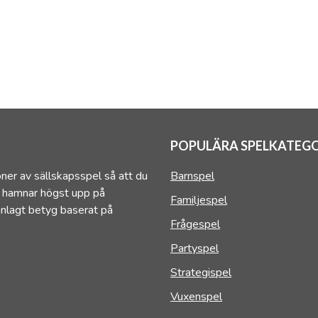
POPULÄRA SPELKATEGO
ner av sällskapsspel så att du
Barnspel
h hamnar högst upp på
Familjespel
anlagt betyg baserat på
Frågespel
Partyspel
Strategispel
Vuxenspel