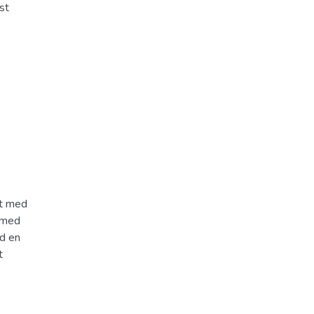
st
kt med
t med
ed en
t