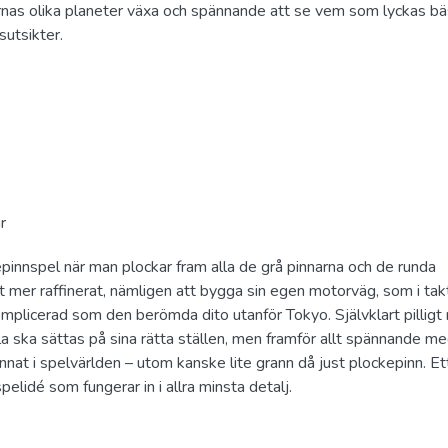
arnas olika planeter växa och spännande att se vem som lyckas bä
sutsikter.
r
pinnspel när man plockar fram alla de grå pinnarna och de runda
 mer raffinerat, nämligen att bygga sin egen motorväg, som i ta
omplicerad som den berömda dito utanför Tokyo. Självklart pillig
 ska sättas på sina rätta ställen, men framför allt spännande m
nnat i spelvärlden – utom kanske lite grann då just plockepinn. Et
elidé som fungerar in i allra minsta detalj.