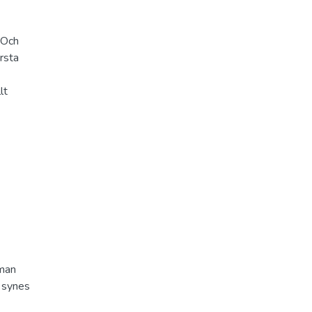
 Och
rsta
lt
 man
l synes