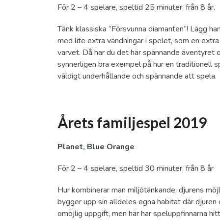
För 2 – 4 spelare, speltid 25 minuter, från 8 år.
Tänk klassiska ”Försvunna diamanten”! Lägg hand
med lite extra vändningar i spelet, som en extra
varvet. Då har du det här spännande äventyret oc
synnerligen bra exempel på hur en traditionell sp
väldigt underhållande och spännande att spela.
Årets familjespel 2019
Planet, Blue Orange
För 2 – 4 spelare, speltid 30 minuter, från 8 år
Hur kombinerar man miljötänkande, djurens möjli
bygger upp sin alldeles egna habitat där djuren o
omöjlig uppgift, men här har speluppfinnarna hi