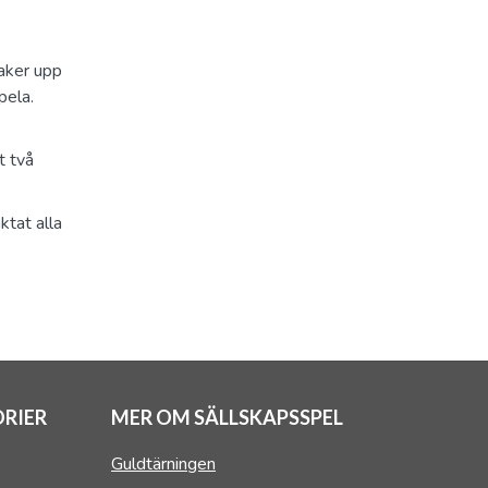
saker upp
pela.
t två
ktat alla
RIER
MER OM SÄLLSKAPSSPEL
Guldtärningen