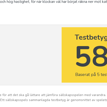
ch hög hastighet, för när klockan väl har börjat räkna ner mot ka
Testbety
5
Baserat på 5 tes
e för att det ska gå lättare att jämföra sällskapsspelen med varandra.
%). Ett sällskapsspels sammanlagda testbetyg är genomsnittet av spelets