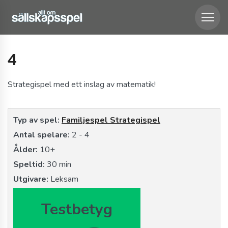
4
Strategispel med ett inslag av matematik!
Typ av spel:
Familjespel
Strategispel
Antal spelare:
2 - 4
Ålder:
10+
Speltid:
30 min
Utgivare:
Leksam
Testbetyg