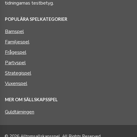
tidningarnas testbetyg.
POPULÄRA SPELKATEGORIER
Barnspel
Familjespel
Frågespel
Partyspel
Strategispel
Vuxenspel
MER OM SÄLLSKAPSSPEL
Guldtärningen
© 2026 Alltomsallskapsspel. All Rights Reserved.