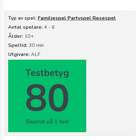
Typ av spel:
Familjespel
Partyspel
Resespel
Antal spelare:
4 - 6
Ålder:
10+
Speltid:
30 min
Utgivare:
ALF
Testbetyg
80
Baserat på 1 test