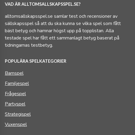
VAD ÄR ALLTOMSALLSKAPSSPEL.SE?
alltomsallskapsspel.se samlar test och recensioner av
sällskapsspel så att du ska kunna se vilka spel som fått
bäst betyg och hamnar högst upp på topplistan. Alla
testade spel har fått ett sammanlagt betyg baserat på
tidningarnas testbetyg.
POPULÄRA SPELKATEGORIER
Barnspel
Familjespel
Frågespel
Partyspel
Strategispel
Vuxenspel