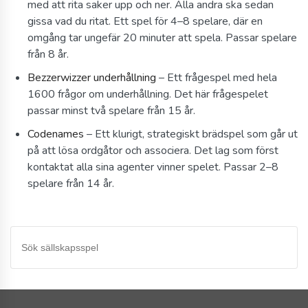
med att rita saker upp och ner. Alla andra ska sedan
gissa vad du ritat. Ett spel för 4–8 spelare, där en
omgång tar ungefär 20 minuter att spela. Passar spelare
från 8 år.
Bezzerwizzer underhållning
– Ett frågespel med hela
1600 frågor om underhållning. Det här frågespelet
passar minst två spelare från 15 år.
Codenames
– Ett klurigt, strategiskt brädspel som går ut
på att lösa ordgåtor och associera. Det lag som först
kontaktat alla sina agenter vinner spelet. Passar 2–8
spelare från 14 år.