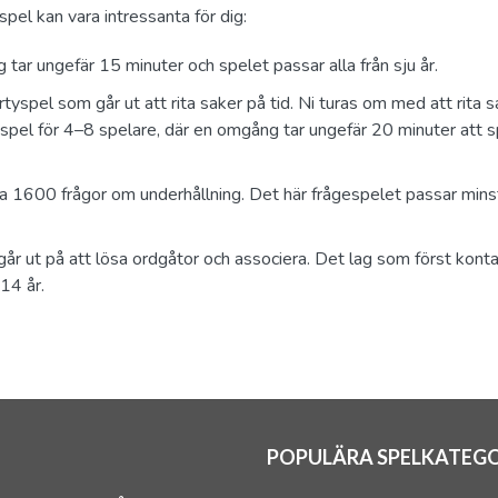
spel kan vara intressanta för dig:
tar ungefär 15 minuter och spelet passar alla från sju år.
rtyspel som går ut att rita saker på tid. Ni turas om med att rita 
t spel för 4–8 spelare, där en omgång tar ungefär 20 minuter att s
a 1600 frågor om underhållning. Det här frågespelet passar mins
går ut på att lösa ordgåtor och associera. Det lag som först konta
14 år.
POPULÄRA SPELKATEGO