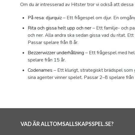
Om du är intresserad av Hitster tror vi också att dessa 
På resa: djurquiz
– Ett frågespel om djur. En omgång 
Rita och gissa helt upp och ner
– Ett familje- och pa
och ner. Alla andra ska sedan gissa vad du ritat. Et
Passar spelare från 8 år.
Bezzerwizzer underhållning
– Ett frågespel med hel
spelare från 15 år.
Codenames
– Ett klurigt, strategiskt brädspel som 
sina agenter vinner spelet. Passar 2–8 spelare från 
VAD ÄR ALLTOMSALLSKAPSSPEL.SE?