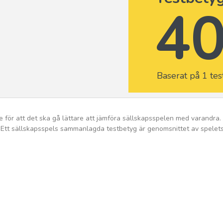
4
Baserat på 1 tes
e för att det ska gå lättare att jämföra sällskapsspelen med varandra.
%). Ett sällskapsspels sammanlagda testbetyg är genomsnittet av spelets