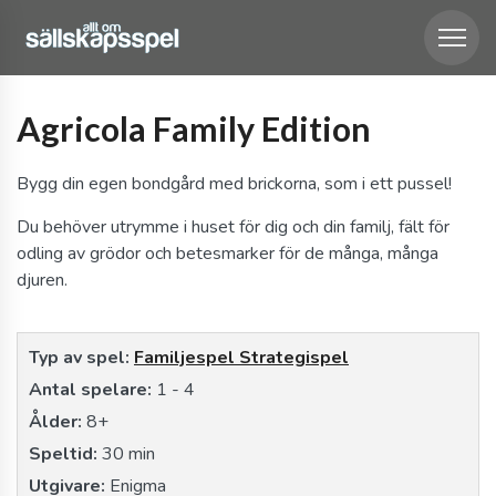
Agricola Family Edition
Bygg din egen bondgård med brickorna, som i ett pussel!
Du behöver utrymme i huset för dig och din familj, fält för
odling av grödor och betesmarker för de många, många
djuren.
Typ av spel:
Familjespel
Strategispel
Antal spelare:
1 - 4
Ålder:
8+
Speltid:
30 min
Utgivare:
Enigma