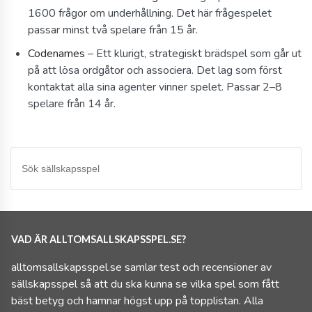
1600 frågor om underhållning. Det här frågespelet
passar minst två spelare från 15 år.
Codenames
– Ett klurigt, strategiskt brädspel som går ut
på att lösa ordgåtor och associera. Det lag som först
kontaktat alla sina agenter vinner spelet. Passar 2–8
spelare från 14 år.
VAD ÄR ALLTOMSALLSKAPSSPEL.SE?
alltomsallskapsspel.se samlar test och recensioner av
sällskapsspel så att du ska kunna se vilka spel som fått
bäst betyg och hamnar högst upp på topplistan. Alla