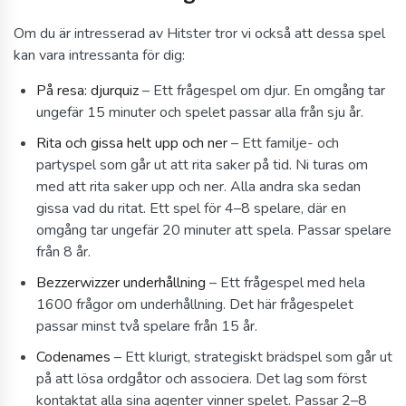
Om du är intresserad av Hitster tror vi också att dessa spel
kan vara intressanta för dig:
På resa: djurquiz
– Ett frågespel om djur. En omgång tar
ungefär 15 minuter och spelet passar alla från sju år.
Rita och gissa helt upp och ner
– Ett familje- och
partyspel som går ut att rita saker på tid. Ni turas om
med att rita saker upp och ner. Alla andra ska sedan
gissa vad du ritat. Ett spel för 4–8 spelare, där en
omgång tar ungefär 20 minuter att spela. Passar spelare
från 8 år.
Bezzerwizzer underhållning
– Ett frågespel med hela
1600 frågor om underhållning. Det här frågespelet
passar minst två spelare från 15 år.
Codenames
– Ett klurigt, strategiskt brädspel som går ut
på att lösa ordgåtor och associera. Det lag som först
kontaktat alla sina agenter vinner spelet. Passar 2–8