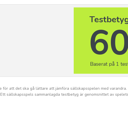
Testbety
6
Baserat på 1 tes
e för att det ska gå lättare att jämföra sällskapsspelen med varandra.
%). Ett sällskapsspels sammanlagda testbetyg är genomsnittet av spelets