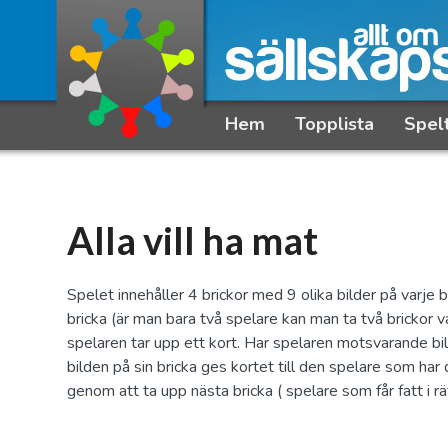
Hem
Topplista
Spel
Alla vill ha mat
Spelet innehåller 4 brickor med 9 olika bilder på varje b
bricka (är man bara två spelare kan man ta två brickor
spelaren tar upp ett kort. Har spelaren motsvarande bil
bilden på sin bricka ges kortet till den spelare som har 
genom att ta upp nästa bricka ( spelare som får fatt i rätt