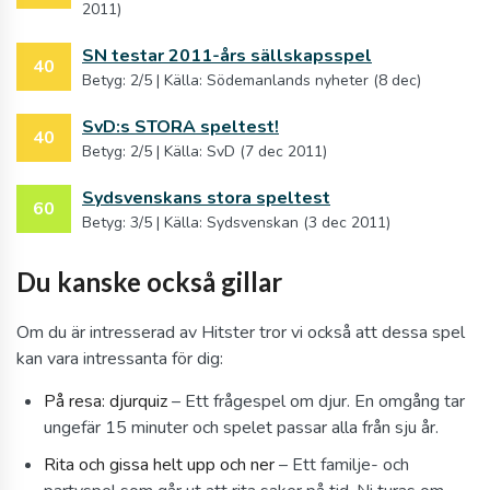
2011)
SN testar 2011-års sällskapsspel
40
Betyg: 2/5 | Källa: Södemanlands nyheter (8 dec)
SvD:s STORA speltest!
40
Betyg: 2/5 | Källa: SvD (7 dec 2011)
Sydsvenskans stora speltest
60
Betyg: 3/5 | Källa: Sydsvenskan (3 dec 2011)
Du kanske också gillar
Om du är intresserad av Hitster tror vi också att dessa spel
kan vara intressanta för dig:
På resa: djurquiz
– Ett frågespel om djur. En omgång tar
ungefär 15 minuter och spelet passar alla från sju år.
Rita och gissa helt upp och ner
– Ett familje- och