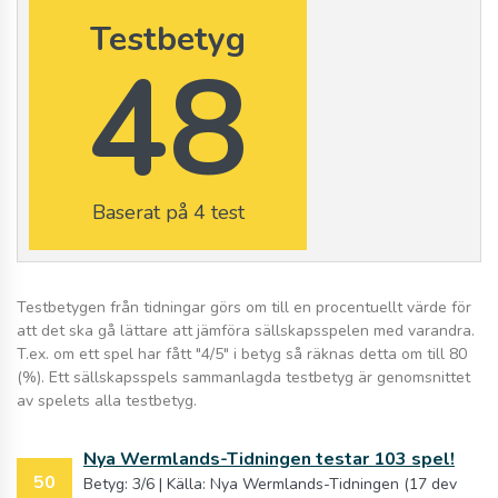
Testbetyg
48
Baserat på 4 test
Testbetygen från tidningar görs om till en procentuellt värde för
att det ska gå lättare att jämföra sällskapsspelen med varandra.
T.ex. om ett spel har fått "4/5" i betyg så räknas detta om till 80
(%). Ett sällskapsspels sammanlagda testbetyg är genomsnittet
av spelets alla testbetyg.
Nya Wermlands-Tidningen testar 103 spel!
50
Betyg: 3/6 | Källa: Nya Wermlands-Tidningen (17 dev