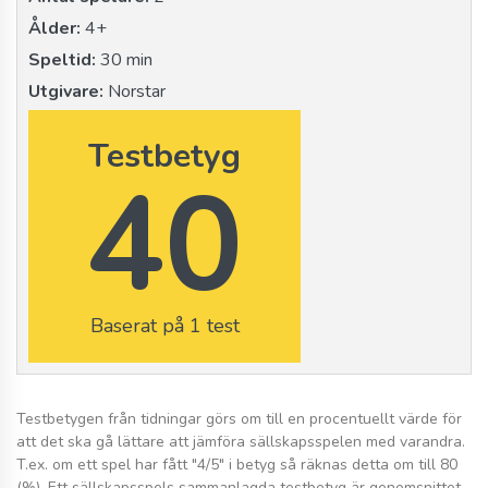
Ålder:
4+
Speltid:
30 min
Utgivare:
Norstar
Testbetyg
40
Baserat på 1 test
Testbetygen från tidningar görs om till en procentuellt värde för
att det ska gå lättare att jämföra sällskapsspelen med varandra.
T.ex. om ett spel har fått "4/5" i betyg så räknas detta om till 80
(%). Ett sällskapsspels sammanlagda testbetyg är genomsnittet