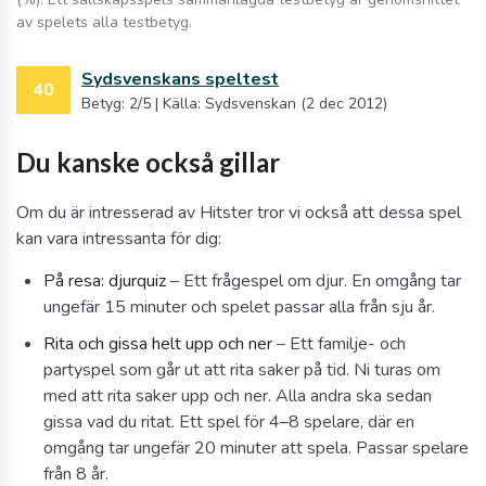
av spelets alla testbetyg.
Sydsvenskans speltest
40
Betyg: 2/5 | Källa: Sydsvenskan (2 dec 2012)
Du kanske också gillar
Om du är intresserad av Hitster tror vi också att dessa spel
kan vara intressanta för dig:
På resa: djurquiz
– Ett frågespel om djur. En omgång tar
ungefär 15 minuter och spelet passar alla från sju år.
Rita och gissa helt upp och ner
– Ett familje- och
partyspel som går ut att rita saker på tid. Ni turas om
med att rita saker upp och ner. Alla andra ska sedan
gissa vad du ritat. Ett spel för 4–8 spelare, där en
omgång tar ungefär 20 minuter att spela. Passar spelare
från 8 år.