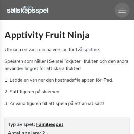
Apptivity Fruit Ninja
Utmana en vän i denna version för två spelare.
Spelaren som håller i Sensei “skjuter” frukten och den andra
använder fingret för att skära frukten!
1: Ladda en vän ner den kostnadsfria appen för iPad.
2: Sätt figuren på skärmen.
3: Använd figuren till att spela på ett annat sätt!
Typ av spel:
Familjespel
Antal spelare:
2 -