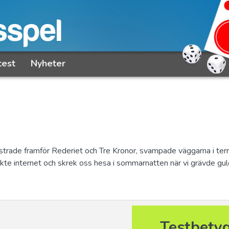
test
Nyheter
listrade framför Rederiet och Tre Kronor, svampade väggarna i ter
äckte internet och skrek oss hesa i sommarnatten när vi grävde gu
Testbety