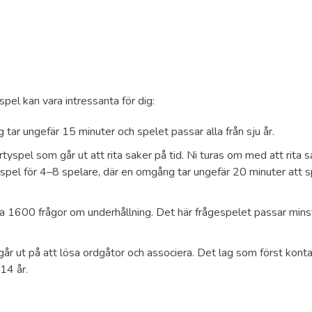
spel kan vara intressanta för dig:
tar ungefär 15 minuter och spelet passar alla från sju år.
rtyspel som går ut att rita saker på tid. Ni turas om med att rita 
t spel för 4–8 spelare, där en omgång tar ungefär 20 minuter att s
a 1600 frågor om underhållning. Det här frågespelet passar mins
går ut på att lösa ordgåtor och associera. Det lag som först konta
14 år.