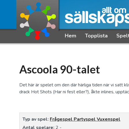
Hem
Topplista
Spel
Ascoola 90-talet
Det här är spelet om den där härliga tiden när vi satt k
drack Hot Shots (Har ni fest eller?), åkte inlines, uppt
Typ av spel:
Frågespel
Partyspel
Vuxenspel
Antal spelare:
2 -