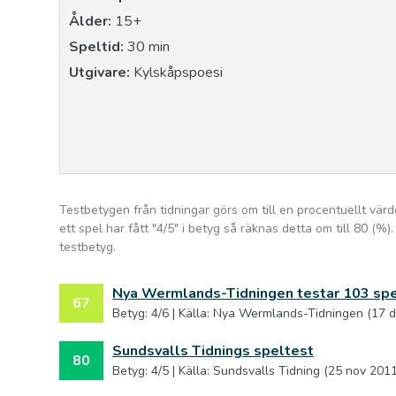
Ålder:
15+
Speltid:
30 min
Utgivare:
Kylskåpspoesi
Testbetygen från tidningar görs om till en procentuellt värd
ett spel har fått "4/5" i betyg så räknas detta om till 80 (
testbetyg.
Nya Wermlands-Tidningen testar 103 spe
67
Betyg: 4/6 | Källa: Nya Wermlands-Tidningen (17 
Sundsvalls Tidnings speltest
80
Betyg: 4/5 | Källa: Sundsvalls Tidning (25 nov 2011