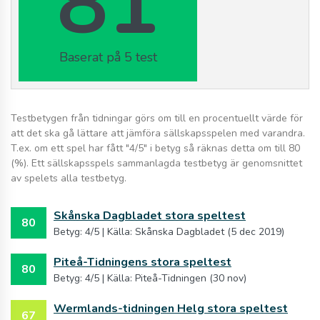
81
Baserat på 5 test
Testbetygen från tidningar görs om till en procentuellt värde för
att det ska gå lättare att jämföra sällskapsspelen med varandra.
T.ex. om ett spel har fått "4/5" i betyg så räknas detta om till 80
(%). Ett sällskapsspels sammanlagda testbetyg är genomsnittet
av spelets alla testbetyg.
Skånska Dagbladet stora speltest
80
Betyg: 4/5 | Källa: Skånska Dagbladet (5 dec 2019)
Piteå-Tidningens stora speltest
80
Betyg: 4/5 | Källa: Piteå-Tidningen (30 nov)
Wermlands-tidningen Helg stora speltest
67