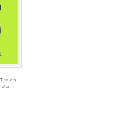
g
0
t
 T.ex. om
 alla