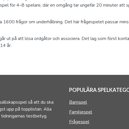
t spel för 4–8 spelare, där en omgång tar ungefär 20 minuter att s
a 1600 frågor om underhållning. Det här frågespelet passar mins
går ut på att lösa ordgåtor och associera. Det lag som först konta
14 år.
POPULÄRA SPELKATEGO
sällskapsspel så att du ska
Barnspel
st upp på topplistan. Alla
Familjespel
 tidningarnas testbetyg.
Frågespel