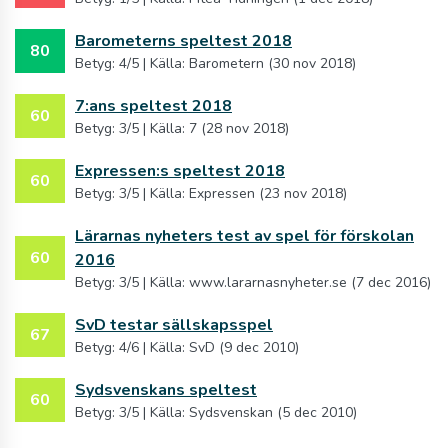
Barometerns speltest 2018
80
Betyg: 4/5 | Källa: Barometern (30 nov 2018)
7:ans speltest 2018
60
Betyg: 3/5 | Källa: 7 (28 nov 2018)
Expressen:s speltest 2018
60
Betyg: 3/5 | Källa: Expressen (23 nov 2018)
Lärarnas nyheters test av spel för förskolan
60
2016
Betyg: 3/5 | Källa: www.lararnasnyheter.se (7 dec 2016)
SvD testar sällskapsspel
67
Betyg: 4/6 | Källa: SvD (9 dec 2010)
Sydsvenskans speltest
60
Betyg: 3/5 | Källa: Sydsvenskan (5 dec 2010)