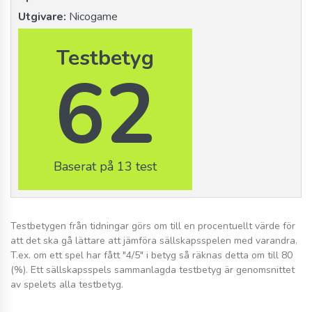
Utgivare:
Nicogame
Testbetyg
62
Baserat på 13 test
Testbetygen från tidningar görs om till en procentuellt värde för
att det ska gå lättare att jämföra sällskapsspelen med varandra.
T.ex. om ett spel har fått "4/5" i betyg så räknas detta om till 80
(%). Ett sällskapsspels sammanlagda testbetyg är genomsnittet
av spelets alla testbetyg.