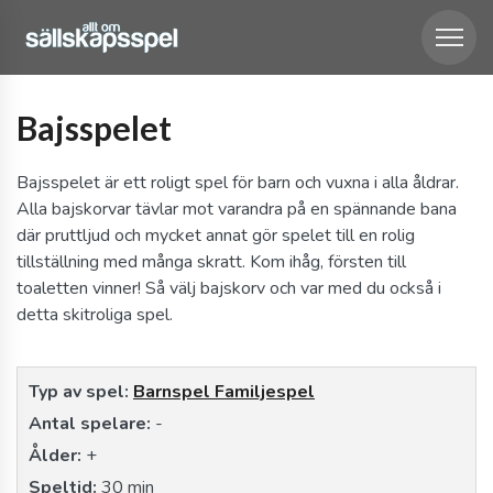
Bajsspelet
Bajsspelet är ett roligt spel för barn och vuxna i alla åldrar.
Alla bajskorvar tävlar mot varandra på en spännande bana
där pruttljud och mycket annat gör spelet till en rolig
tillställning med många skratt. Kom ihåg, försten till
toaletten vinner! Så välj bajskorv och var med du också i
detta skitroliga spel.
Typ av spel:
Barnspel
Familjespel
Antal spelare:
-
Ålder:
+
Speltid:
30 min