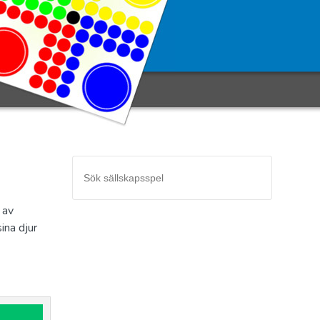
 av
ina djur