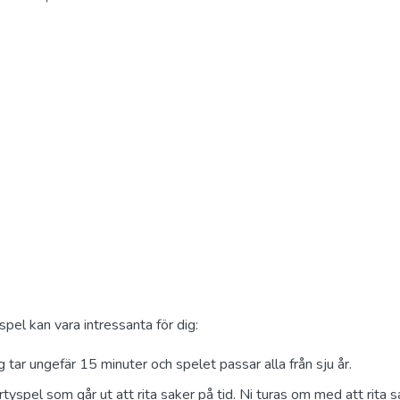
spel kan vara intressanta för dig:
tar ungefär 15 minuter och spelet passar alla från sju år.
rtyspel som går ut att rita saker på tid. Ni turas om med att rita 