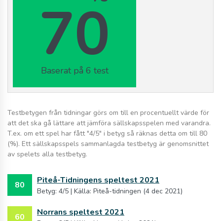
70
Baserat på 6 test
Testbetygen från tidningar görs om till en procentuellt värde för
att det ska gå lättare att jämföra sällskapsspelen med varandra.
T.ex. om ett spel har fått "4/5" i betyg så räknas detta om till 80
(%). Ett sällskapsspels sammanlagda testbetyg är genomsnittet
av spelets alla testbetyg.
Piteå-Tidningens speltest 2021
80
Betyg: 4/5 | Källa: Piteå-tidningen (4 dec 2021)
Norrans speltest 2021
60