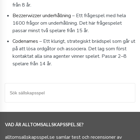
från 8 år.
Bezzerwizzer underhållning
– Ett frågespel med hela
1600 frågor om underhållning. Det här frågespelet
passar minst två spelare från 15 år.
Codenames
– Ett klurigt, strategiskt brädspel som går ut
på att lösa ordgåtor och associera. Det lag som först
kontaktat alla sina agenter vinner spelet. Passar 2–8
spelare från 14 år.
VAD ÄR ALLTOMSALLSKAPSSPEL.SE?
alltomsallskapsspel.se samlar test och recensioner av