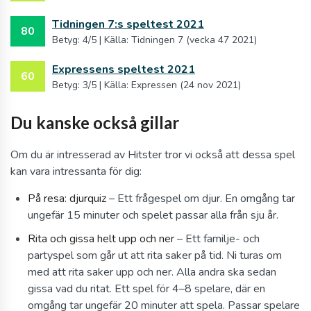
Tidningen 7:s speltest 2021
80
Betyg: 4/5 | Källa: Tidningen 7 (vecka 47 2021)
Expressens speltest 2021
60
Betyg: 3/5 | Källa: Expressen (24 nov 2021)
Du kanske också gillar
Om du är intresserad av Hitster tror vi också att dessa spel
kan vara intressanta för dig:
På resa: djurquiz
– Ett frågespel om djur. En omgång tar
ungefär 15 minuter och spelet passar alla från sju år.
Rita och gissa helt upp och ner
– Ett familje- och
partyspel som går ut att rita saker på tid. Ni turas om
med att rita saker upp och ner. Alla andra ska sedan
gissa vad du ritat. Ett spel för 4–8 spelare, där en
omgång tar ungefär 20 minuter att spela. Passar spelare