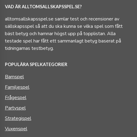
VAD ÄR ALLTOMSALLSKAPSSPEL.SE?
alltomsallskapsspel.se samlar test och recensioner av
sällskapsspel så att du ska kunna se vilka spel som fått
bäst betyg och hamnar högst upp på topplistan. Alla
testade spel har fått ett sammanlagt betyg baserat på
tidningarnas testbetyg.
POPULÄRA SPELKATEGORIER
Barnspel
Familjespel
Frågespel
Partyspel
Strategispel
Vuxenspel