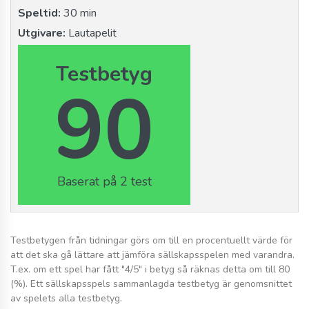
Speltid:
30 min
Utgivare:
Lautapelit
Testbetyg
90
Baserat på 2 test
Testbetygen från tidningar görs om till en procentuellt värde för
att det ska gå lättare att jämföra sällskapsspelen med varandra.
T.ex. om ett spel har fått "4/5" i betyg så räknas detta om till 80
(%). Ett sällskapsspels sammanlagda testbetyg är genomsnittet
av spelets alla testbetyg.