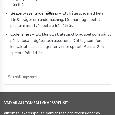
från 8 år.
Bezzerwizzer underhållning
– Ett frågespel med hela
1600 frågor om underhållning. Det här frågespelet
passar minst två spelare från 15 år.
Codenames
– Ett klurigt, strategiskt brädspel som går ut
på att lösa ordgåtor och associera. Det lag som först
kontaktat alla sina agenter vinner spelet. Passar 2–8
spelare från 14 år.
VAD ÄR ALLTOMSALLSKAPSSPEL.SE?
alltomsallskapsspel.se samlar test och recensioner av