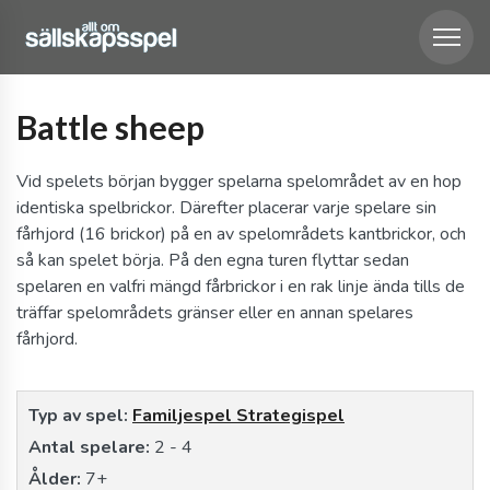
Battle sheep
Vid spelets början bygger spelarna spelområdet av en hop
identiska spelbrickor. Därefter placerar varje spelare sin
fårhjord (16 brickor) på en av spelområdets kantbrickor, och
så kan spelet börja. På den egna turen flyttar sedan
spelaren en valfri mängd fårbrickor i en rak linje ända tills de
träffar spelområdets gränser eller en annan spelares
fårhjord.
Typ av spel:
Familjespel
Strategispel
Antal spelare:
2 - 4
Ålder:
7+