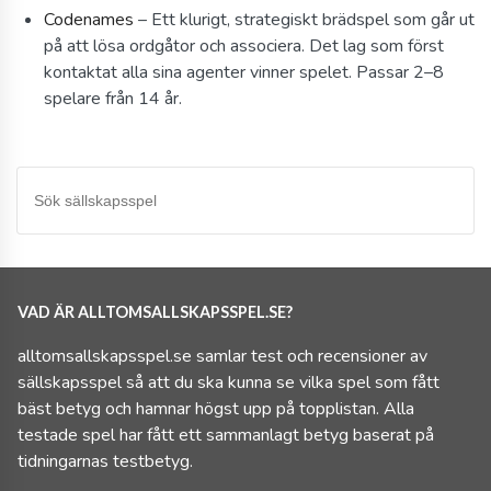
Codenames
– Ett klurigt, strategiskt brädspel som går ut
på att lösa ordgåtor och associera. Det lag som först
kontaktat alla sina agenter vinner spelet. Passar 2–8
spelare från 14 år.
VAD ÄR ALLTOMSALLSKAPSSPEL.SE?
alltomsallskapsspel.se samlar test och recensioner av
sällskapsspel så att du ska kunna se vilka spel som fått
bäst betyg och hamnar högst upp på topplistan. Alla
testade spel har fått ett sammanlagt betyg baserat på
tidningarnas testbetyg.