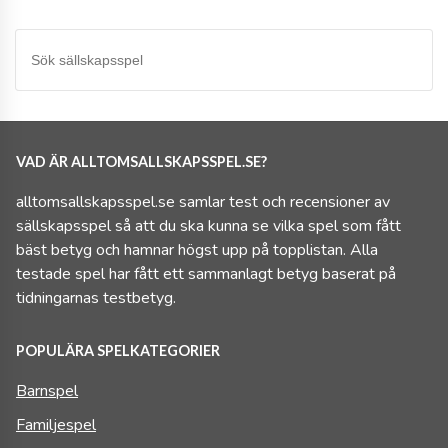
VAD ÄR ALLTOMSALLSKAPSSPEL.SE?
alltomsallskapsspel.se samlar test och recensioner av
sällskapsspel så att du ska kunna se vilka spel som fått
bäst betyg och hamnar högst upp på topplistan. Alla
testade spel har fått ett sammanlagt betyg baserat på
tidningarnas testbetyg.
POPULÄRA SPELKATEGORIER
Barnspel
Familjespel