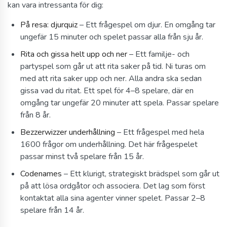
kan vara intressanta för dig:
På resa: djurquiz
– Ett frågespel om djur. En omgång tar
ungefär 15 minuter och spelet passar alla från sju år.
Rita och gissa helt upp och ner
– Ett familje- och
partyspel som går ut att rita saker på tid. Ni turas om
med att rita saker upp och ner. Alla andra ska sedan
gissa vad du ritat. Ett spel för 4–8 spelare, där en
omgång tar ungefär 20 minuter att spela. Passar spelare
från 8 år.
Bezzerwizzer underhållning
– Ett frågespel med hela
1600 frågor om underhållning. Det här frågespelet
passar minst två spelare från 15 år.
Codenames
– Ett klurigt, strategiskt brädspel som går ut
på att lösa ordgåtor och associera. Det lag som först
kontaktat alla sina agenter vinner spelet. Passar 2–8
spelare från 14 år.