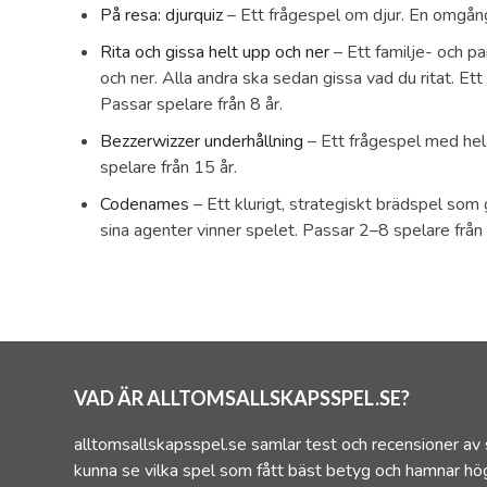
På resa: djurquiz
– Ett frågespel om djur. En omgång 
Rita och gissa helt upp och ner
– Ett familje- och pa
och ner. Alla andra ska sedan gissa vad du ritat. Et
Passar spelare från 8 år.
Bezzerwizzer underhållning
– Ett frågespel med hel
spelare från 15 år.
Codenames
– Ett klurigt, strategiskt brädspel som 
sina agenter vinner spelet. Passar 2–8 spelare från 
VAD ÄR ALLTOMSALLSKAPSSPEL.SE?
alltomsallskapsspel.se samlar test och recensioner av 
kunna se vilka spel som fått bäst betyg och hamnar hög