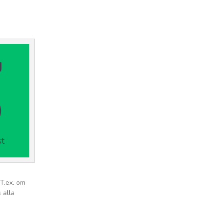
g
5
st
 T.ex. om
 alla