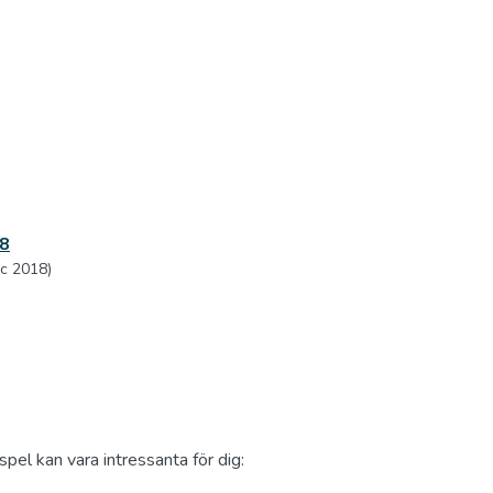
18
ec 2018)
spel kan vara intressanta för dig: