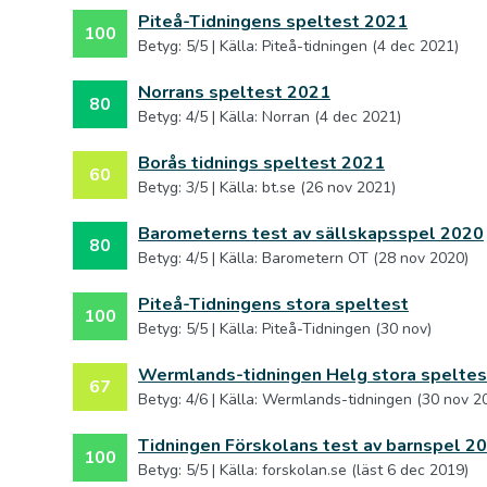
Piteå-Tidningens speltest 2021
100
Betyg: 5/5 | Källa: Piteå-tidningen (4 dec 2021)
Norrans speltest 2021
80
Betyg: 4/5 | Källa: Norran (4 dec 2021)
Borås tidnings speltest 2021
60
Betyg: 3/5 | Källa: bt.se (26 nov 2021)
Barometerns test av sällskapsspel 2020
80
Betyg: 4/5 | Källa: Barometern OT (28 nov 2020)
Piteå-Tidningens stora speltest
100
Betyg: 5/5 | Källa: Piteå-Tidningen (30 nov)
Wermlands-tidningen Helg stora speltes
67
Betyg: 4/6 | Källa: Wermlands-tidningen (30 nov 2
Tidningen Förskolans test av barnspel 2
100
Betyg: 5/5 | Källa: forskolan.se (läst 6 dec 2019)