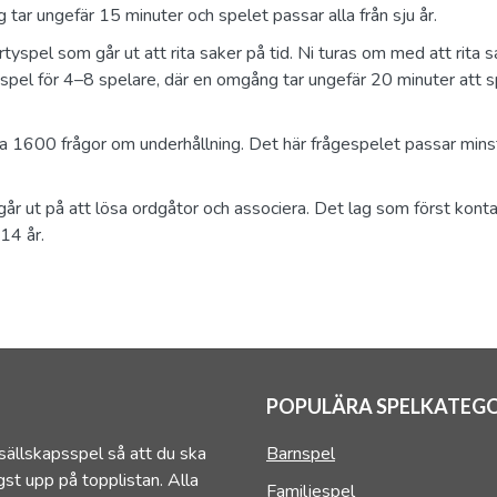
tar ungefär 15 minuter och spelet passar alla från sju år.
rtyspel som går ut att rita saker på tid. Ni turas om med att rita 
t spel för 4–8 spelare, där en omgång tar ungefär 20 minuter att s
a 1600 frågor om underhållning. Det här frågespelet passar mins
går ut på att lösa ordgåtor och associera. Det lag som först konta
14 år.
POPULÄRA SPELKATEGO
sällskapsspel så att du ska
Barnspel
st upp på topplistan. Alla
Familjespel