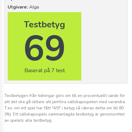
Utgivare:
Alga
Testbetyg
69
Baserat på 7 test
Testbetygen från tidningar görs om till en procentuellt värde för
att det ska gå lättare att jämföra sällskapsspelen med varandra.
T.ex. om ett spel har fått "4/5" i betyg så räknas detta om till 80
(%). Ett sällskapsspels sammanlagda testbetyg är genomsnittet
av spelets alla testbetyg.