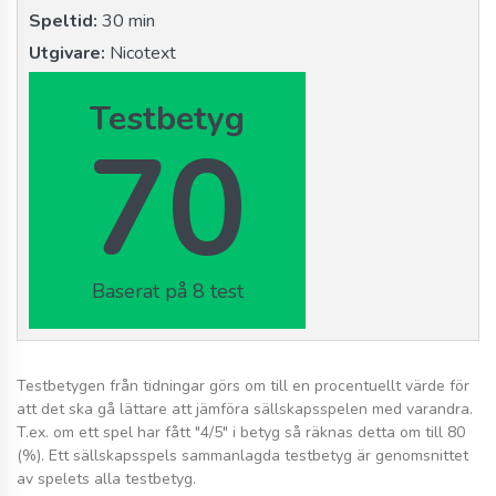
Speltid:
30 min
Utgivare:
Nicotext
Testbetyg
70
Baserat på 8 test
Testbetygen från tidningar görs om till en procentuellt värde för
att det ska gå lättare att jämföra sällskapsspelen med varandra.
T.ex. om ett spel har fått "4/5" i betyg så räknas detta om till 80
(%). Ett sällskapsspels sammanlagda testbetyg är genomsnittet
av spelets alla testbetyg.