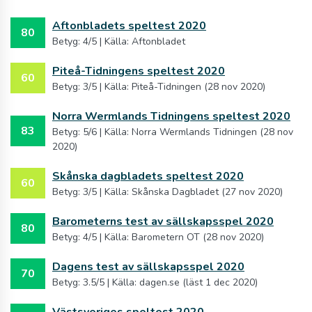
Aftonbladets speltest 2020
80
Betyg: 4/5 | Källa: Aftonbladet
Piteå-Tidningens speltest 2020
60
Betyg: 3/5 | Källa: Piteå-Tidningen (28 nov 2020)
Norra Wermlands Tidningens speltest 2020
83
Betyg: 5/6 | Källa: Norra Wermlands Tidningen (28 nov
2020)
Skånska dagbladets speltest 2020
60
Betyg: 3/5 | Källa: Skånska Dagbladet (27 nov 2020)
Barometerns test av sällskapsspel 2020
80
Betyg: 4/5 | Källa: Barometern OT (28 nov 2020)
Dagens test av sällskapsspel 2020
70
Betyg: 3.5/5 | Källa: dagen.se (läst 1 dec 2020)
Västsveriges speltest 2020