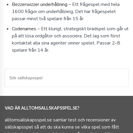
Bezzerwizzer underhållning
– Ett frågespel med hela
1600 frågor om underhållning. Det här frågespelet
passar minst två spelare från 15 år.
Codenames
– Ett klurigt, strategiskt brädspel som går ut
på att lösa ordgåtor och associera. Det lag som först
kontaktat alla sina agenter vinner spelet. Passar 2–8
spelare från 14 år.
VAD ÄR ALLTOMSALLSKAPSSPEL.SE?
alltomsallskapsspel.se samlar test och recensioner av
sällskapsspel så att du ska kunna se vilka spel som fått