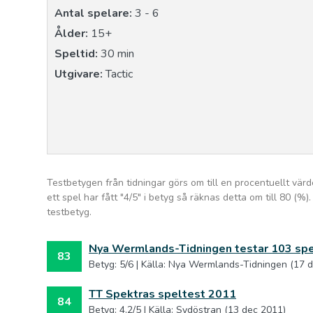
Antal spelare:
3 - 6
Ålder:
15+
Speltid:
30 min
Utgivare:
Tactic
Testbetygen från tidningar görs om till en procentuellt värd
ett spel har fått "4/5" i betyg så räknas detta om till 80 (
testbetyg.
Nya Wermlands-Tidningen testar 103 spe
83
Betyg: 5/6 | Källa: Nya Wermlands-Tidningen (17 
TT Spektras speltest 2011
84
Betyg: 4.2/5 | Källa: Sydöstran (13 dec 2011)