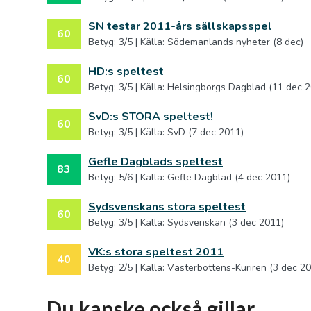
SN testar 2011-års sällskapsspel
60
Betyg: 3/5 | Källa: Södemanlands nyheter (8 dec)
HD:s speltest
60
Betyg: 3/5 | Källa: Helsingborgs Dagblad (11 dec 
SvD:s STORA speltest!
60
Betyg: 3/5 | Källa: SvD (7 dec 2011)
Gefle Dagblads speltest
83
Betyg: 5/6 | Källa: Gefle Dagblad (4 dec 2011)
Sydsvenskans stora speltest
60
Betyg: 3/5 | Källa: Sydsvenskan (3 dec 2011)
VK:s stora speltest 2011
40
Betyg: 2/5 | Källa: Västerbottens-Kuriren (3 dec 2
Du kanske också gillar