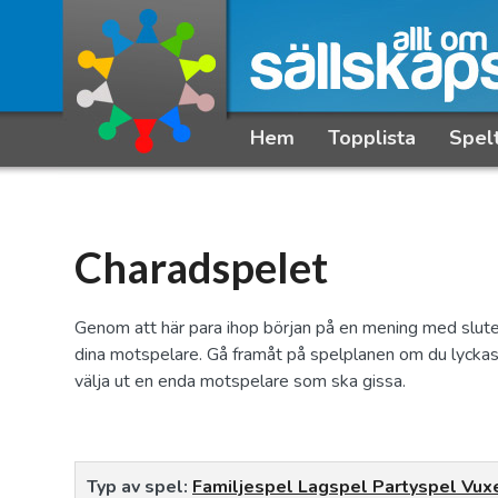
Hem
Topplista
Spel
Charadspelet
Genom att här para ihop början på en mening med slutet
dina motspelare. Gå framåt på spelplanen om du lyckas.
välja ut en enda motspelare som ska gissa.
Typ av spel:
Familjespel
Lagspel
Partyspel
Vux