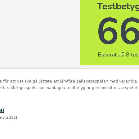
Testbety
6
Baserat på 8 tes
e för att det ska gå lättare att jämföra sällskapsspelen med varandra.
%). Ett sällskapsspels sammanlagda testbetyg är genomsnittet av spelets
l!
dev 2011)