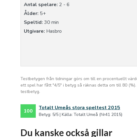
Antal spelare:
2 - 6
Ålder:
5+
Speltid:
30 min
Utgivare:
Hasbro
Testbetygen från tidningar görs om till en procentuellt värd
ett spel har fått "4/5" i betyg så räknas detta om till 80 (
testbetyg.
Totalt Umeås stora speltest 2015
100
Betyg: 5/5 | Källa: Totalt Umeå (Nr41 2015)
Du kanske också gillar