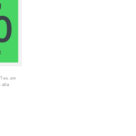
g
0
t
 T.ex. om
 alla