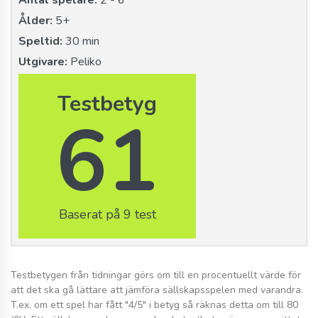
Ålder:
5+
Speltid:
30 min
Utgivare:
Peliko
Testbetyg
61
Baserat på 9 test
Testbetygen från tidningar görs om till en procentuellt värde för
att det ska gå lättare att jämföra sällskapsspelen med varandra.
T.ex. om ett spel har fått "4/5" i betyg så räknas detta om till 80