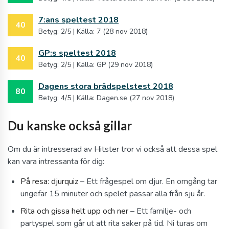
7:ans speltest 2018
40
Betyg: 2/5 | Källa: 7 (28 nov 2018)
GP:s speltest 2018
40
Betyg: 2/5 | Källa: GP (29 nov 2018)
Dagens stora brädspelstest 2018
80
Betyg: 4/5 | Källa: Dagen.se (27 nov 2018)
Du kanske också gillar
Om du är intresserad av Hitster tror vi också att dessa spel
kan vara intressanta för dig:
På resa: djurquiz
– Ett frågespel om djur. En omgång tar
ungefär 15 minuter och spelet passar alla från sju år.
Rita och gissa helt upp och ner
– Ett familje- och
partyspel som går ut att rita saker på tid. Ni turas om