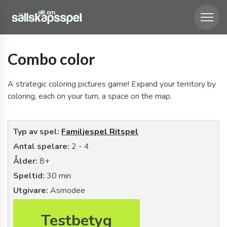
Combo color
A strategic coloring pictures game! Expand your territory by
coloring, each on your turn, a space on the map.
Typ av spel:
Familjespel
Ritspel
Antal spelare:
2 - 4
Ålder:
8+
Speltid:
30 min
Utgivare:
Asmodee
Testbetyg