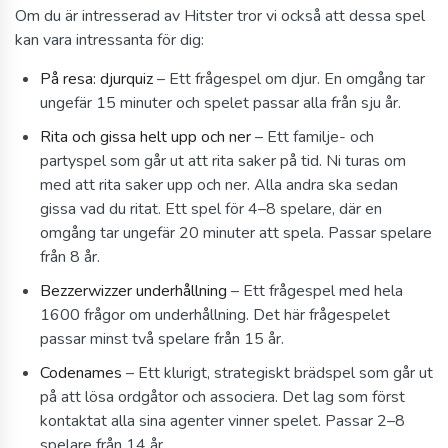
Om du är intresserad av Hitster tror vi också att dessa spel
kan vara intressanta för dig:
På resa: djurquiz
– Ett frågespel om djur. En omgång tar
ungefär 15 minuter och spelet passar alla från sju år.
Rita och gissa helt upp och ner
– Ett familje- och
partyspel som går ut att rita saker på tid. Ni turas om
med att rita saker upp och ner. Alla andra ska sedan
gissa vad du ritat. Ett spel för 4–8 spelare, där en
omgång tar ungefär 20 minuter att spela. Passar spelare
från 8 år.
Bezzerwizzer underhållning
– Ett frågespel med hela
1600 frågor om underhållning. Det här frågespelet
passar minst två spelare från 15 år.
Codenames
– Ett klurigt, strategiskt brädspel som går ut
på att lösa ordgåtor och associera. Det lag som först
kontaktat alla sina agenter vinner spelet. Passar 2–8
spelare från 14 år.