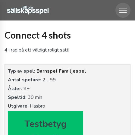
Connect 4 shots
4 i rad på ett väldigt roligt sätt!
Typ av spel:
Barnspel
Familjespel
Antal spelare:
2 - 99
Ålder:
8+
Speltid:
30 min
Utgivare:
Hasbro
Testbetyg