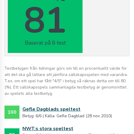
81
Baserat på 8 test
Testbetygen från tidningar görs om till en procentuellt värde för
att det ska gå lättare att jämföra sällskapsspelen med varandra.
T.ex. om ett spel har fått "4/5" i betyg så räknas detta om till 80
(%). Ett sällskapsspels sammanlagda testbetyg är genomsnittet
av spelets alla testbetyg.
Gefle Dagblads speltest
100
Betyg: 6/6 | Källa: Gefle Dagblad (28 nov 2010)
NWT:s stora speltest