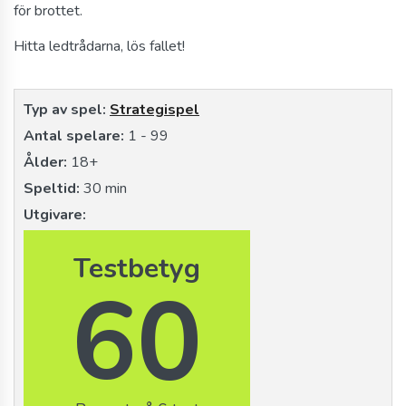
för brottet.
Hitta ledtrådarna, lös fallet!
Typ av spel:
Strategispel
Antal spelare:
1 - 99
Ålder:
18+
Speltid:
30 min
Utgivare:
Testbetyg
60