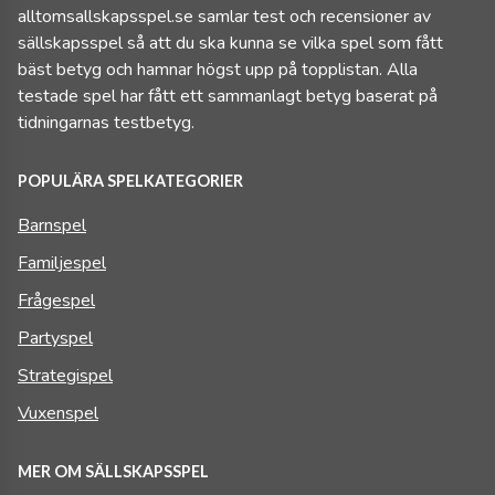
alltomsallskapsspel.se samlar test och recensioner av
sällskapsspel så att du ska kunna se vilka spel som fått
bäst betyg och hamnar högst upp på topplistan. Alla
testade spel har fått ett sammanlagt betyg baserat på
tidningarnas testbetyg.
POPULÄRA SPELKATEGORIER
Barnspel
Familjespel
Frågespel
Partyspel
Strategispel
Vuxenspel
MER OM SÄLLSKAPSSPEL