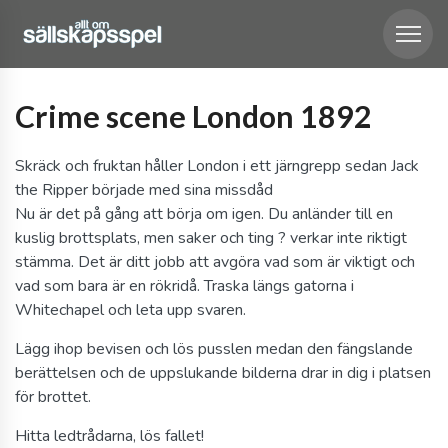
Crime scene London 1892
Skräck och fruktan håller London i ett järngrepp sedan Jack
the Ripper började med sina missdåd
Nu är det på gång att börja om igen. Du anländer till en
kuslig brottsplats, men saker och ting ? verkar inte riktigt
stämma. Det är ditt jobb att avgöra vad som är viktigt och
vad som bara är en rökridå. Traska längs gatorna i
Whitechapel och leta upp svaren.
Lägg ihop bevisen och lös pusslen medan den fängslande
berättelsen och de uppslukande bilderna drar in dig i platsen
för brottet.
Hitta ledtrådarna, lös fallet!