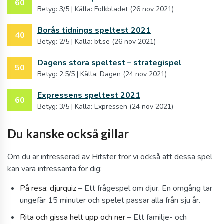
60
Betyg: 3/5 | Källa: Folkbladet (26 nov 2021)
Borås tidnings speltest 2021
40
Betyg: 2/5 | Källa: bt.se (26 nov 2021)
Dagens stora speltest – strategispel
50
Betyg: 2.5/5 | Källa: Dagen (24 nov 2021)
Expressens speltest 2021
60
Betyg: 3/5 | Källa: Expressen (24 nov 2021)
Du kanske också gillar
Om du är intresserad av Hitster tror vi också att dessa spel
kan vara intressanta för dig:
På resa: djurquiz
– Ett frågespel om djur. En omgång tar
ungefär 15 minuter och spelet passar alla från sju år.
Rita och gissa helt upp och ner
– Ett familje- och