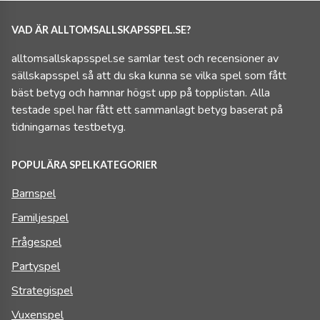
VAD ÄR ALLTOMSALLSKAPSSPEL.SE?
alltomsallskapsspel.se samlar test och recensioner av
sällskapsspel så att du ska kunna se vilka spel som fått
bäst betyg och hamnar högst upp på topplistan. Alla
testade spel har fått ett sammanlagt betyg baserat på
tidningarnas testbetyg.
POPULÄRA SPELKATEGORIER
Barnspel
Familjespel
Frågespel
Partyspel
Strategispel
Vuxenspel