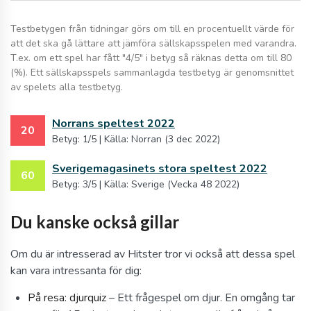
Testbetygen från tidningar görs om till en procentuellt värde för
att det ska gå lättare att jämföra sällskapsspelen med varandra.
T.ex. om ett spel har fått "4/5" i betyg så räknas detta om till 80
(%). Ett sällskapsspels sammanlagda testbetyg är genomsnittet
av spelets alla testbetyg.
Norrans speltest 2022
20
Betyg: 1/5 | Källa: Norran (3 dec 2022)
Sverigemagasinets stora speltest 2022
60
Betyg: 3/5 | Källa: Sverige (Vecka 48 2022)
Du kanske också gillar
Om du är intresserad av Hitster tror vi också att dessa spel
kan vara intressanta för dig:
På resa: djurquiz
– Ett frågespel om djur. En omgång tar