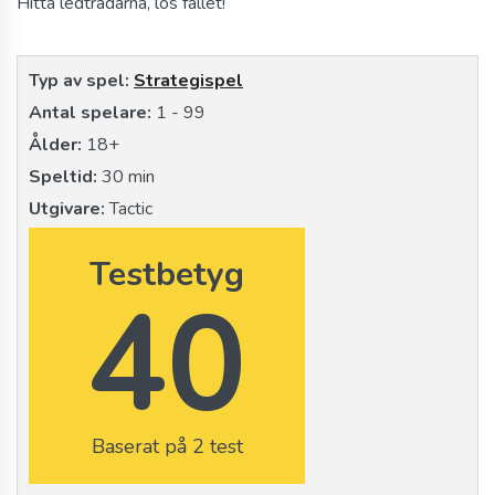
Hitta ledtrådarna, lös fallet!
Typ av spel:
Strategispel
Antal spelare:
1 - 99
Ålder:
18+
Speltid:
30 min
Utgivare:
Tactic
Testbetyg
40
Baserat på 2 test