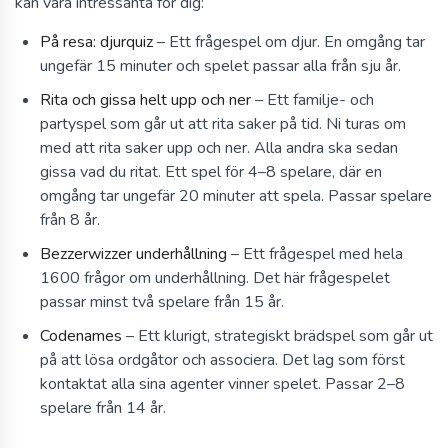
kan vara intressanta för dig:
På resa: djurquiz
– Ett frågespel om djur. En omgång tar
ungefär 15 minuter och spelet passar alla från sju år.
Rita och gissa helt upp och ner
– Ett familje- och
partyspel som går ut att rita saker på tid. Ni turas om
med att rita saker upp och ner. Alla andra ska sedan
gissa vad du ritat. Ett spel för 4–8 spelare, där en
omgång tar ungefär 20 minuter att spela. Passar spelare
från 8 år.
Bezzerwizzer underhållning
– Ett frågespel med hela
1600 frågor om underhållning. Det här frågespelet
passar minst två spelare från 15 år.
Codenames
– Ett klurigt, strategiskt brädspel som går ut
på att lösa ordgåtor och associera. Det lag som först
kontaktat alla sina agenter vinner spelet. Passar 2–8
spelare från 14 år.