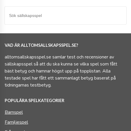
VAD ÄR ALLTOMSALLSKAPSSPEL.SE?
alltomsallskapsspel.se samlar test och recensioner av
sällskapsspel så att du ska kunna se vilka spel som fått
bäst betyg och hamnar högst upp på topplistan. Alla
testade spel har fått ett sammanlagt betyg baserat på
tidningarnas testbetyg.
POPULÄRA SPELKATEGORIER
Barnspel
Familjespel