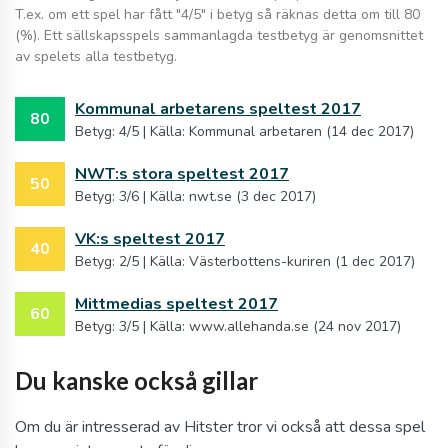
T.ex. om ett spel har fått "4/5" i betyg så räknas detta om till 80
(%). Ett sällskapsspels sammanlagda testbetyg är genomsnittet
av spelets alla testbetyg.
Kommunal arbetarens speltest 2017
80
Betyg: 4/5 | Källa: Kommunal arbetaren (14 dec 2017)
NWT:s stora speltest 2017
50
Betyg: 3/6 | Källa: nwt.se (3 dec 2017)
VK:s speltest 2017
40
Betyg: 2/5 | Källa: Västerbottens-kuriren (1 dec 2017)
Mittmedias speltest 2017
60
Betyg: 3/5 | Källa: www.allehanda.se (24 nov 2017)
Du kanske också gillar
Om du är intresserad av Hitster tror vi också att dessa spel