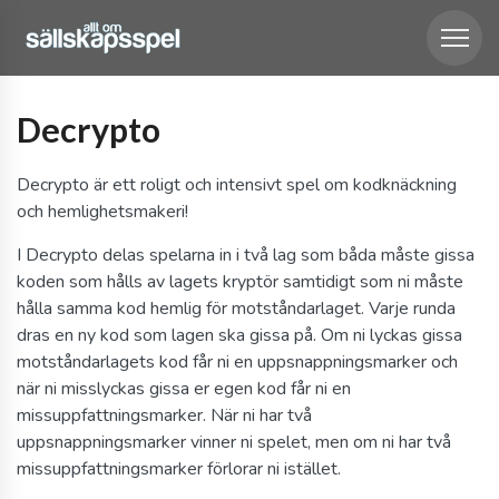
Decrypto
Decrypto är ett roligt och intensivt spel om kodknäckning
och hemlighetsmakeri!
I Decrypto delas spelarna in i två lag som båda måste gissa
koden som hålls av lagets kryptör samtidigt som ni måste
hålla samma kod hemlig för motståndarlaget. Varje runda
dras en ny kod som lagen ska gissa på. Om ni lyckas gissa
motståndarlagets kod får ni en uppsnappningsmarker och
när ni misslyckas gissa er egen kod får ni en
missuppfattningsmarker. När ni har två
uppsnappningsmarker vinner ni spelet, men om ni har två
missuppfattningsmarker förlorar ni istället.