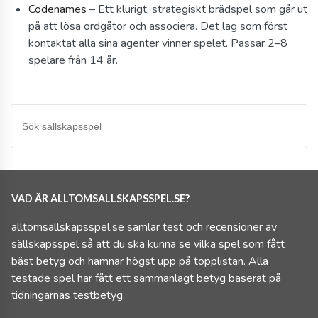
Codenames
– Ett klurigt, strategiskt brädspel som går ut
på att lösa ordgåtor och associera. Det lag som först
kontaktat alla sina agenter vinner spelet. Passar 2–8
spelare från 14 år.
VAD ÄR ALLTOMSALLSKAPSSPEL.SE?
alltomsallskapsspel.se samlar test och recensioner av
sällskapsspel så att du ska kunna se vilka spel som fått
bäst betyg och hamnar högst upp på topplistan. Alla
testade spel har fått ett sammanlagt betyg baserat på
tidningarnas testbetyg.