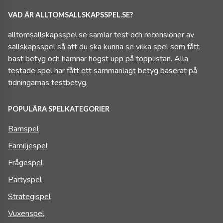
VAD ÄR ALLTOMSALLSKAPSSPEL.SE?
alltomsallskapsspel.se samlar test och recensioner av
sällskapsspel så att du ska kunna se vilka spel som fått
bäst betyg och hamnar högst upp på topplistan. Alla
testade spel har fått ett sammanlagt betyg baserat på
tidningarnas testbetyg.
POPULÄRA SPELKATEGORIER
Barnspel
Familjespel
Frågespel
Partyspel
Strategispel
Vuxenspel