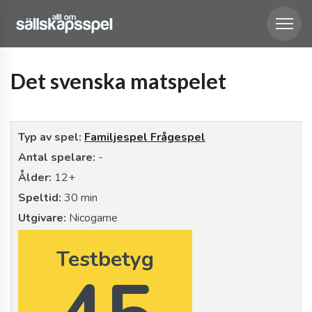
Det svenska matspelet
Typ av spel:
Familjespel
Frågespel
Antal spelare:
-
Ålder:
12+
Speltid:
30 min
Utgivare:
Nicogame
Testbetyg