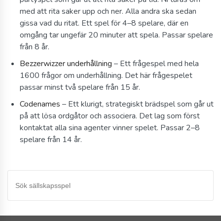
med att rita saker upp och ner. Alla andra ska sedan
gissa vad du ritat. Ett spel för 4–8 spelare, där en
omgång tar ungefär 20 minuter att spela. Passar spelare
från 8 år.
Bezzerwizzer underhållning
– Ett frågespel med hela
1600 frågor om underhållning. Det här frågespelet
passar minst två spelare från 15 år.
Codenames
– Ett klurigt, strategiskt brädspel som går ut
på att lösa ordgåtor och associera. Det lag som först
kontaktat alla sina agenter vinner spelet. Passar 2–8
spelare från 14 år.