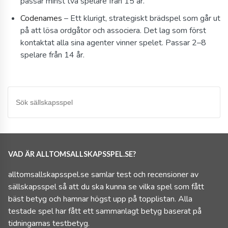
passar minst två spelare från 15 år.
Codenames
– Ett klurigt, strategiskt brädspel som går ut
på att lösa ordgåtor och associera. Det lag som först
kontaktat alla sina agenter vinner spelet. Passar 2–8
spelare från 14 år.
VAD ÄR ALLTOMSALLSKAPSSPEL.SE?
alltomsallskapsspel.se samlar test och recensioner av
sällskapsspel så att du ska kunna se vilka spel som fått
bäst betyg och hamnar högst upp på topplistan. Alla
testade spel har fått ett sammanlagt betyg baserat på
tidningarnas testbetyg.