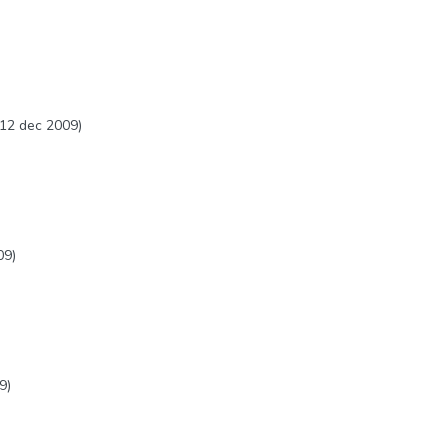
(12 dec 2009)
09)
9)