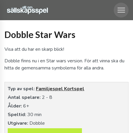
Dobble Star Wars
Visa att du har en skarp blick!
Dobble finns nu i en Star wars version. För att vinna ska du
hitta de gemensamma symbolerna för alla andra.
Typ av spel:
Familjespel
Kortspel
Antal spelare:
2 - 8
Ålder:
6+
Speltid:
30 min
Utgivare:
Dobble