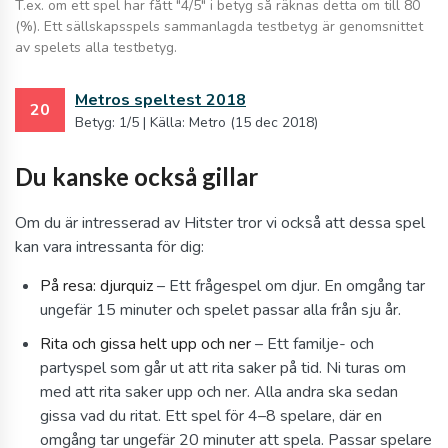
T.ex. om ett spel har fått "4/5" i betyg så räknas detta om till 80
(%). Ett sällskapsspels sammanlagda testbetyg är genomsnittet
av spelets alla testbetyg.
Metros speltest 2018
20
Betyg: 1/5 | Källa: Metro (15 dec 2018)
Du kanske också gillar
Om du är intresserad av Hitster tror vi också att dessa spel
kan vara intressanta för dig:
På resa: djurquiz
– Ett frågespel om djur. En omgång tar
ungefär 15 minuter och spelet passar alla från sju år.
Rita och gissa helt upp och ner
– Ett familje- och
partyspel som går ut att rita saker på tid. Ni turas om
med att rita saker upp och ner. Alla andra ska sedan
gissa vad du ritat. Ett spel för 4–8 spelare, där en
omgång tar ungefär 20 minuter att spela. Passar spelare