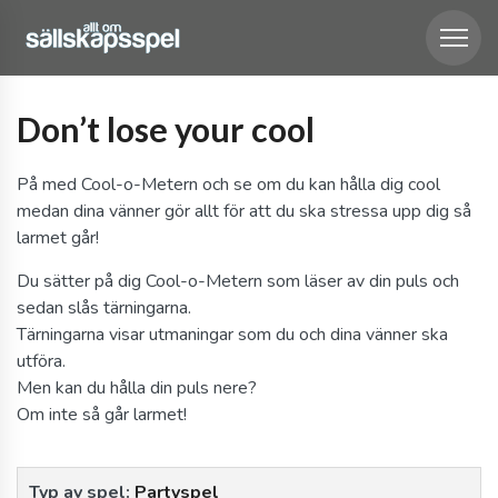
Don’t lose your cool
På med Cool-o-Metern och se om du kan hålla dig cool
medan dina vänner gör allt för att du ska stressa upp dig så
larmet går!
Du sätter på dig Cool-o-Metern som läser av din puls och
sedan slås tärningarna.
Tärningarna visar utmaningar som du och dina vänner ska
utföra.
Men kan du hålla din puls nere?
Om inte så går larmet!
Typ av spel:
Partyspel