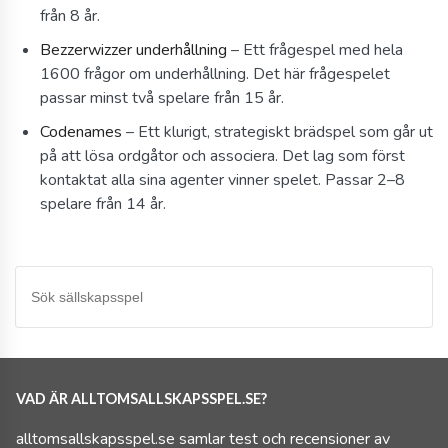
från 8 år.
Bezzerwizzer underhållning
– Ett frågespel med hela
1600 frågor om underhållning. Det här frågespelet
passar minst två spelare från 15 år.
Codenames
– Ett klurigt, strategiskt brädspel som går ut
på att lösa ordgåtor och associera. Det lag som först
kontaktat alla sina agenter vinner spelet. Passar 2–8
spelare från 14 år.
VAD ÄR ALLTOMSALLSKAPSSPEL.SE?
alltomsallskapsspel.se samlar test och recensioner av