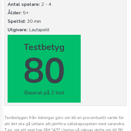
Antal spelare:
2 - 4
Ålder:
5+
Speltid:
30 min
Utgivare:
Lautapelit
Testbetyg
80
Baserat på 2 test
Testbetygen från tidningar görs om till en procentuellt värde för
att det ska gå lättare att jämföra sällskapsspelen med varandra.
T.ex. om ett spel har fått "4/5" i betyg så räknas detta om till 80