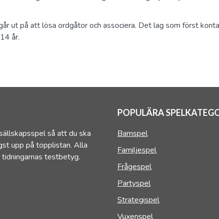
går ut på att lösa ordgåtor och associera. Det lag som först konta
14 år.
POPULÄRA SPELKATEGO
sällskapsspel så att du ska
Barnspel
st upp på topplistan. Alla
Familjespel
 tidningarnas testbetyg.
Frågespel
Partyspel
Strategispel
Vuxenspel