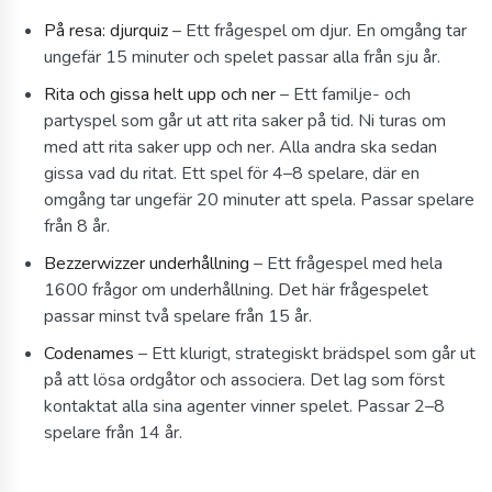
På resa: djurquiz
– Ett frågespel om djur. En omgång tar
ungefär 15 minuter och spelet passar alla från sju år.
Rita och gissa helt upp och ner
– Ett familje- och
partyspel som går ut att rita saker på tid. Ni turas om
med att rita saker upp och ner. Alla andra ska sedan
gissa vad du ritat. Ett spel för 4–8 spelare, där en
omgång tar ungefär 20 minuter att spela. Passar spelare
från 8 år.
Bezzerwizzer underhållning
– Ett frågespel med hela
1600 frågor om underhållning. Det här frågespelet
passar minst två spelare från 15 år.
Codenames
– Ett klurigt, strategiskt brädspel som går ut
på att lösa ordgåtor och associera. Det lag som först
kontaktat alla sina agenter vinner spelet. Passar 2–8
spelare från 14 år.