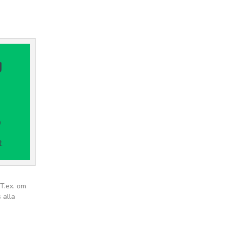
g
1
t
 T.ex. om
 alla