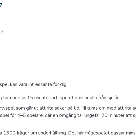
7
17)
spel kan vara intressanta för dig:
tar ungefär 15 minuter och spelet passar alla från sju år.
rtyspel som går ut att rita saker på tid. Ni turas om med att rita 
t spel för 4–8 spelare, där en omgång tar ungefär 20 minuter att s
a 1600 frågor om underhållning. Det här frågespelet passar mins