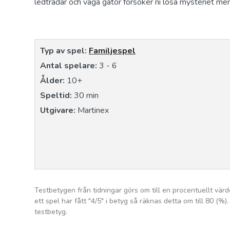
ledtrådar och vaga gåtor försöker ni lösa mysteriet men va
Typ av spel:
Familjespel
Antal spelare:
3 - 6
Ålder:
10+
Speltid:
30 min
Utgivare:
Martinex
Testbetygen från tidningar görs om till en procentuellt värd
ett spel har fått "4/5" i betyg så räknas detta om till 80 (
testbetyg.