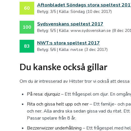
Aftonbladet Söndags stora speltest 201
60
Betyg: 3/5 | Källa: Söndag (10 dec 2017)
Sydsvenskans speltest 2017
100
Betyg: 5/5 | Källa: www.sydsvenskan.se (8 dec 20
NWT:s stora speltest 2017
83
Betyg: 5/6 | Källa: nwt.se (3 dec 2017)
Du kanske också gillar
Om du är intresserad av Hitster tror vi också att dessa 
På resa: djurquiz
– Ett frågespel om djur. En omgång 
Rita och gissa helt upp och ner
– Ett familje- och pa
och ner. Alla andra ska sedan gissa vad du ritat. Et
Passar spelare från 8 år.
Bezzerwizzer underhållning
– Ett frågespel med hel