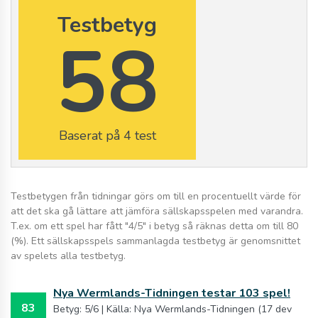
Testbetyg
58
Baserat på 4 test
Testbetygen från tidningar görs om till en procentuellt värde för
att det ska gå lättare att jämföra sällskapsspelen med varandra.
T.ex. om ett spel har fått "4/5" i betyg så räknas detta om till 80
(%). Ett sällskapsspels sammanlagda testbetyg är genomsnittet
av spelets alla testbetyg.
Nya Wermlands-Tidningen testar 103 spel!
83
Betyg: 5/6 | Källa: Nya Wermlands-Tidningen (17 dev