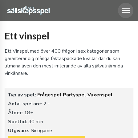
Ett vinspel
Ett Vinspel med över 400 frågor i sex kategorier som
garanterar dig många faktaspäckade kvällar där du kan
utmana även den mest irriterande av alla självutnämnda
vinkännare.
Typ av spel:
Frågespel
Partyspel
Vuxenspel
Antal spelare:
2 -
Ålder:
18+
Speltid:
30 min
Utgivare:
Nicogame