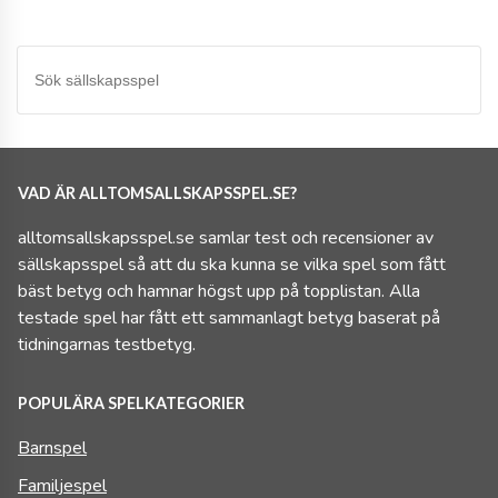
VAD ÄR ALLTOMSALLSKAPSSPEL.SE?
alltomsallskapsspel.se samlar test och recensioner av
sällskapsspel så att du ska kunna se vilka spel som fått
bäst betyg och hamnar högst upp på topplistan. Alla
testade spel har fått ett sammanlagt betyg baserat på
tidningarnas testbetyg.
POPULÄRA SPELKATEGORIER
Barnspel
Familjespel